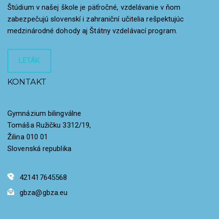
Štúdium v našej škole je päťročné, vzdelávanie v ňom
zabezpečujú slovenskí i zahraniční učitelia rešpektujúc
medzinárodné dohody aj Štátny vzdelávací program.
LETÁK
KONTAKT
Gymnázium bilingválne
Tomáša Ružičku 3312/19,
Žilina 010 01
Slovenská republika
421417645568
gbza@gbza.eu