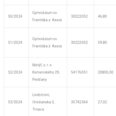
Gymnázium sv.
50/2024
30222052
46,80
Františka z Assisi
Gymnázium sv.
51/2024
30222052
59,80
Františka z Assisi
Motýľ, s. r. o.
52/2024
Komenského 29,
54176051
20800,00
Piešťany
Lindstrom,
53/2024
Orešianska 3,
35742364
27,02
Trnava