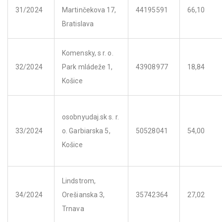
31/2024
Martinčekova 17,
44195591
66,10
Bratislava
Komensky, s r. o.
32/2024
Park mládeže 1,
43908977
18,84
Košice
osobnyudaj.sk s. r.
33/2024
o. Garbiarska 5,
50528041
54,00
Košice
Lindstrom,
34/2024
Orešianska 3,
35742364
27,02
Trnava