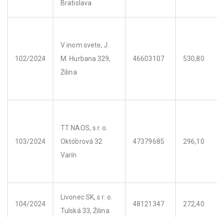
Bratislava
V inom svete, J.
102/2024
M. Hurbana 329,
46603107
530,80
Žilina
TT NAOS, s r. o.
103/2024
Októbrová 32
47379685
296,10
Varín
Livonec SK, s r. o.
104/2024
48121347
272,40
Tulská 33, Žilina