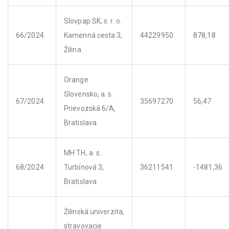
Slovpap SK, s. r. o.
66/2024
Kamenná cesta 3,
44229950
878,18
Žilina
Orange
Slovensko, a. s.
67/2024
35697270
56,47
Prievozská 6/A,
Bratislava
MH TH, a. s.
68/2024
Turbínová 3,
36211541
-1481,36
Bratislava
Žilinská univerzita,
stravovacie