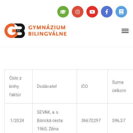
Číslo z
Suma
knihy
Dodávateľ
IČO
celkom
faktúr
SEVAK, a. s.
1/2024
Bôrická cesta
36672297
596,37
1960, Žilina