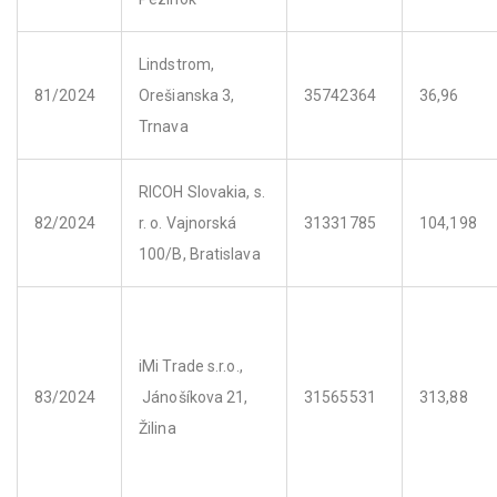
Lindstrom,
81/2024
Orešianska 3,
35742364
36,96
Trnava
RICOH Slovakia, s.
82/2024
r. o. Vajnorská
31331785
104,198
100/B, Bratislava
iMi Trade s.r.o.,
83/2024
Jánošíkova 21,
31565531
313,88
Žilina