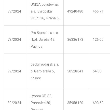
UNIQA pojišťovna,
77/2024
a.s., Evropská
49240480
466,71
810/136, Praha 6,
Pro Benefit, s. r. o.
78/2024
, kpt. Jaroša 49,
36336173
126,00
Púchov
osobnyudaj.sk s. r.
79/2024
o. Garbiarska 5,
50528041
54,00
Košice
Lyreco CE SE,
80/2024
Panholec 20,
35958120
693,60
Pezinok