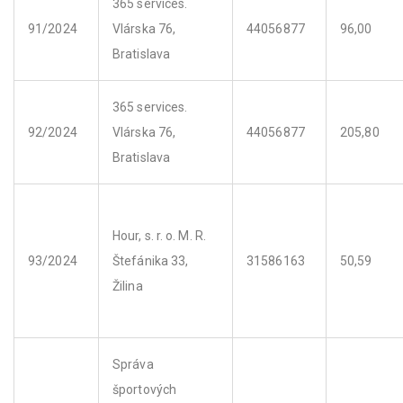
365 services.
91/2024
Vlárska 76,
44056877
96,00
Bratislava
365 services.
92/2024
Vlárska 76,
44056877
205,80
Bratislava
Hour, s. r. o. M. R.
93/2024
Štefánika 33,
31586163
50,59
Žilina
Správa
športových