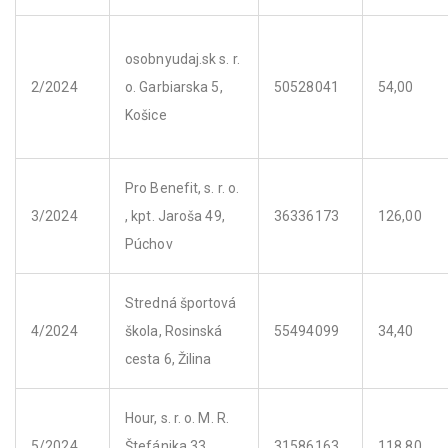
osobnyudaj.sk s. r.
2/2024
o. Garbiarska 5,
50528041
54,00
Košice
Pro Benefit, s. r. o.
3/2024
, kpt. Jaroša 49,
36336173
126,00
Púchov
Stredná športová
4/2024
škola, Rosinská
55494099
34,40
cesta 6, Žilina
Hour, s. r. o. M. R.
5/2024
Štefánika 33,
31586163
118,80