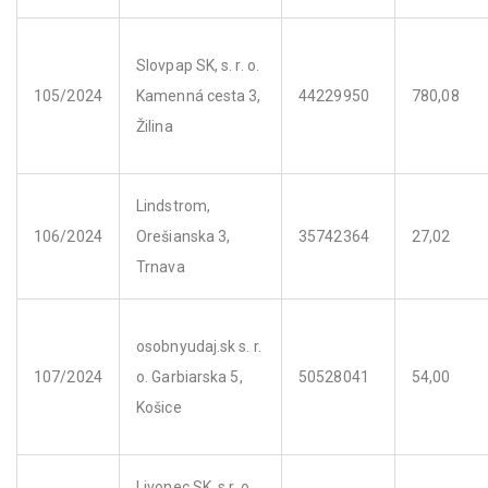
Slovpap SK, s. r. o.
105/2024
Kamenná cesta 3,
44229950
780,08
Žilina
Lindstrom,
106/2024
Orešianska 3,
35742364
27,02
Trnava
osobnyudaj.sk s. r.
107/2024
o. Garbiarska 5,
50528041
54,00
Košice
Livonec SK, s r. o.