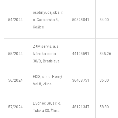
osobnyudaj.sk s. r.
54/2024
o. Garbiarska 5,
50528041
54,00
Košice
Z+M servis, a. s.
55/2024
Ivánska cesta
44195591
345,26
30/B, Bratislava
EDIS, s. r. o. Horný
56/2024
36408751
36,00
Val 8, Žilina
Livonec SK, s r. o.
57/2024
48121347
58,80
Tulská 33, Žilina