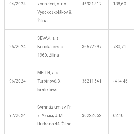
94/2024
zariadení, s. r o.
46931317
138,60
Vysokoškolákov 8,
Žilina
SEVAK, a. s.
95/2024
Bôrická cesta
36672297
780,71
1960, Žilina
MH TH, a. s.
96/2024
Turbínová 3,
36211541
-414,46
Bratislava
Gymnázium sv. Fr.
97/2024
z Assisi, J. M.
30222052
62,10
Hurbana 44, Žilina